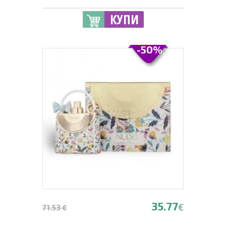
КУПИ
-50%
35.77
€
71.53 €