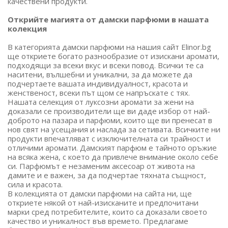
качествени продукти.
Открийте магията от дамски парфюми в нашата
колекция
В категорията дамски парфюми на нашия сайт Elinor.bg
ще откриете богато разнообразие от изискани аромати,
подходящи за всеки вкус и всеки повод. Всички те са
наситени, вълшебни и уникални, за да можете да
подчертаете вашата индивидуалност, красота и
женственост, всеки път щом се напръскате с тях.
Нашата селекция от луксозни аромати за жени на
доказали се производители ще ви даде избор от най-
доброто на пазара и парфюми, които ще ви пренесат в
нов свят на усещания и наслада за сетивата. Всичките ни
продукти впечатляват с изключителната си трайност и
отличими аромати. Дамският парфюм е тайното оръжие
на всяка жена, с което да привлече внимание около себе
си. Парфюмът е незаменим аксесоар от живота на
дамите и е важен, за да подчертае тяхната същност,
сила и красота.
В колекцията от дамски парфюми на сайта ни, ще
откриете някой от най-изисканите и предпочитани
марки сред потребителите, които са доказали своето
качество и уникалност във времето. Предлагаме