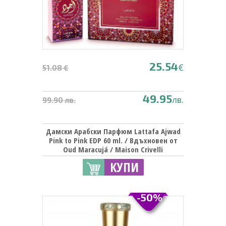
25.54
€
51.08 €
49.95
лв.
99.90 лв.
Дамски Арабски Парфюм Lattafa Ajwad
Pink to Pink EDP 60 ml. / Вдъхновен от
Oud Maracujá / Maison Crivelli
КУПИ
-50%