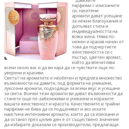
Дамските
парфюми с изисканите
си, наситени
аромати дават усещане
за нежни благоухания и
допълват стила и
индивидуалността на
всяка жена. Няма по-
нежен и красив начин от
това да подчертаете
женствеността си с
пъстър, цветен аромат,
който да впечатлява
всеки около вас и да ви кара да се чувствате още по-
уверени и красиви.
Светът на ароматите е необятен и предлага множество
възможности на дамите, под формата на уникални,
луксозни аромати, подходящи за всеки вкус и усещане
за света. Всички тези аромати ви дават възможности да
станете още по-забележими и уникални и изразите
вашата женственост и красота. Качествените и трайни
парфюми не бива да се подценяват и ако искате
наистина интензивни аромати, които да са изискани и
да останат през целия ден е от съществено значение
да избирате доказали се производители, предлагащи