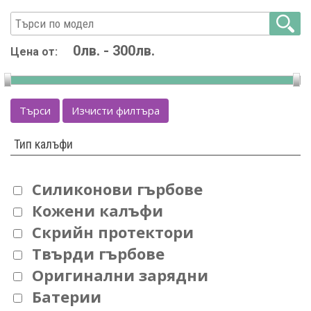
Цена от:
Търси
Изчисти филтъра
Тип калъфи
Силиконови гърбове
Кожени калъфи
Скрийн протектори
Твърди гърбове
Оригинални зарядни
Батерии