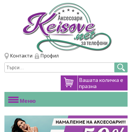
Премини към основното съдържание
Skip to navigation
Контакти
Профил
Вашата количка е
празна
Меню