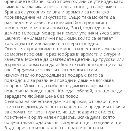
брандовете Chanel, който през години се утвърди, като
символ на класика и вечна елегантност, а парфюмите на
бранда с луксозния си вид и аромати са истинско
произведение на изкуството. Също така можете да
разгледате и известните марки Dior, предлагащ
женствени, изискани аромати, Gucci, подходящ за
дамите търсещи модерни и смели ухания и Yves Saint
Laurent - емблематични парфюми, които съчетават
традицията и иновациите в сферата в едно.
Освен тях предлагаме още много известни и доказали
се марки парфюми, с разнообразни аромати и сигурни
качества. Можете да разгледате цветни, цитрусови или
дървесни аромати и да изберете най-подходящите за
вас. Парфюмите за жени в категорията са и
изключително подходящи за подарък, като са
подходящи за различни поводи и дами на всякаква
възраст. Можете да изберете дамски парфюм за
подарък на рожден ден, Коледа, юбилей, а защо не да
зарадвате любима цена без повод.
С избора на качествен дамски парфюм, отговарящ на
стила и индивидуалността на дамата и предпочитания ѝ
за аромат, си гарантирате, че ще подарите стилен,
практичен и оригинален подарък. Всяка дама, която
получи такъв подарък със сигурност ще го оцени и ще
бъде приятно изненадана от практичността и