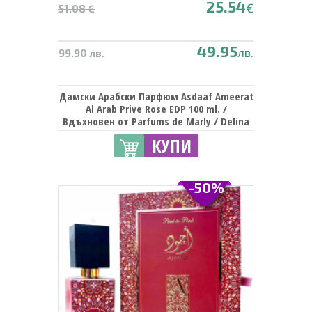
25.54
€
51.08 €
49.95
лв.
99.90 лв.
Дамски Арабски Парфюм Asdaaf Ameerat
Al Arab Prive Rose EDP 100 ml. /
Вдъхновен от Parfums de Marly / Delina
Exclusif
КУПИ
-50%