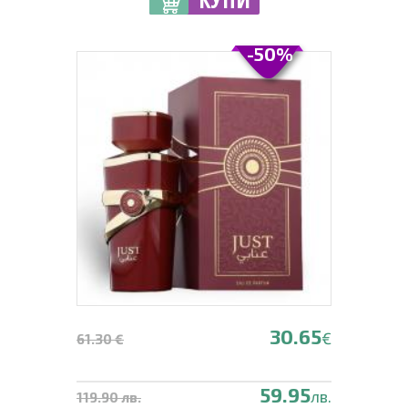
-50%
30.65
€
61.30 €
59.95
лв.
119.90 лв.