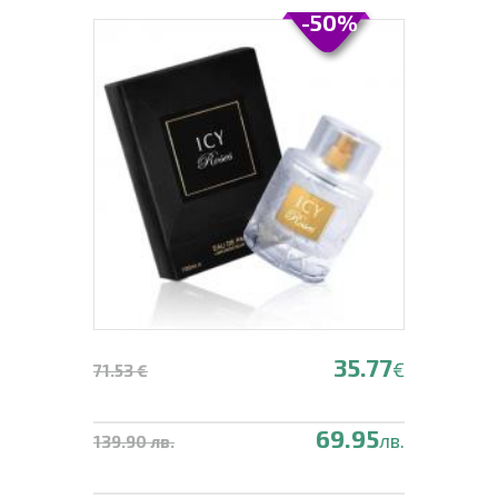
-50%
35.77
€
71.53 €
69.95
лв.
139.90 лв.