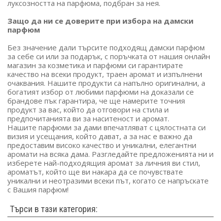
луксозността на парфюма, подбран за нея.
Защо да ни се доверите при избора на дамски
парфюм
Без значение дали търсите подходящ дамски парфюм
за себе си или за подарък, с поръчката от нашия онлайн
магазин за козметика и парфюми си гарантирате
качество на всеки продукт, траен аромат и изпълнени
очаквания. Нашите продукти са напълно оригинални, а
богатият избор от любими парфюми на доказали се
брандове пък гарантира, че ще намерите точния
продукт за вас, който да отговори на стила и
предпочитанията ви за наситеност и аромат.
Нашите парфюми за дами впечатляват с цялостната си
визия и усещания, който дават, а за нас е важно да
предоставим високо качество и уникални, елегантни
аромати на всяка дама. Разгледайте предложенията ни и
изберете най-подходящия аромат за личния ви стил,
ароматът, който ще ви накара да се почувствате
уникални и неотразими всеки път, когато се напръскате
с Вашия парфюм!
Търси в тази категория: