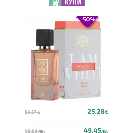
КУПИ
-50%
25.28
€
50.57 €
49.45
лв.
98.90 лв.